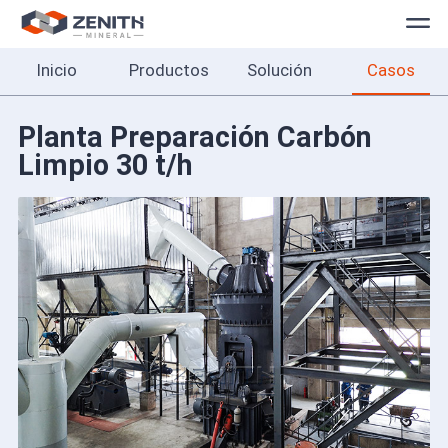
Inicio
Productos
Solución
Casos
Inicio
Productos
Planta Preparación Carbón
Limpio 30 t/h
Solución
Casos
Sobre
Contacto
Español