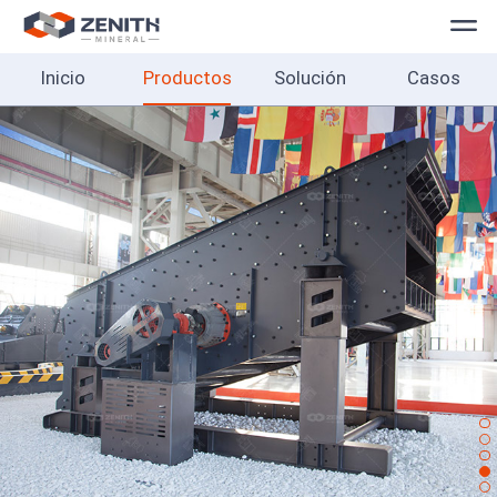
Inicio
Productos
Solución
Casos
Inicio
Productos
Solución
Casos
Sobre
Contacto
Español