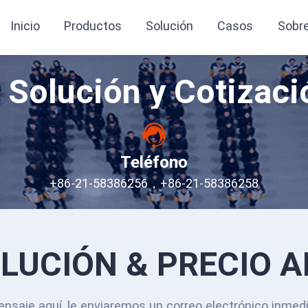
Inicio
Productos
Solución
Casos
Sobr
 Solución y Cotizaci
Teléfono
+86-21-58386256，+86-21-58386258
LUCIÓN & PRECIO 
ensaje aquí, le enviaremos un correo electrónico inmed