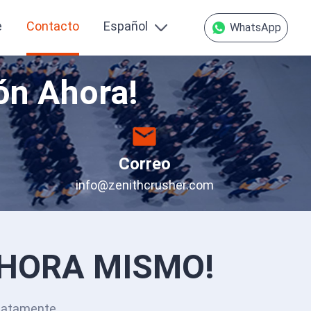
e
Contacto
Español
WhatsApp
ón Ahora!
Correo
info@zenithcrusher.com
AHORA MISMO!
iatamente.