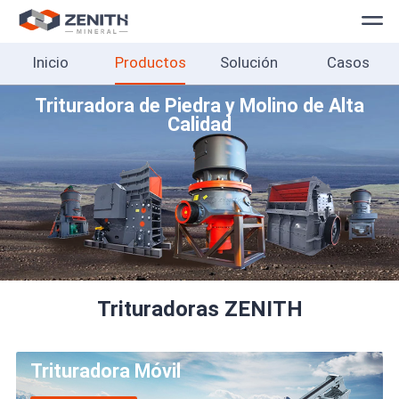
Inicio
Productos
Solución
Casos
Inicio
Productos
Trituradora de Piedra y Molino de Alta
Calidad
Solución
Casos
Sobre
Contacto
Español
Trituradoras ZENITH
Trituradora Móvil