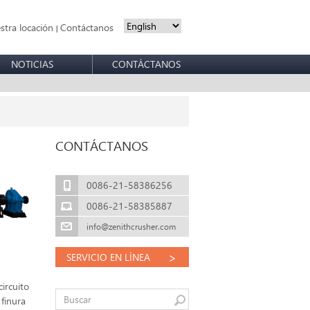
stra locación
Contáctanos
|
NOTICIAS
CONTÁCTANOS
CONTÁCTANOS
0086-21-58386256
0086-21-58385887
info@zenithcrusher.com
>
SERVICIO EN LÍNEA
circuito
 finura