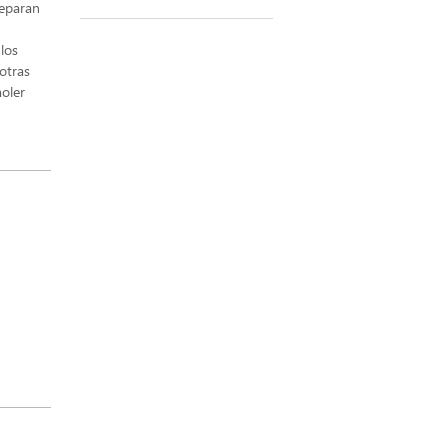
separan
 los
otras
moler