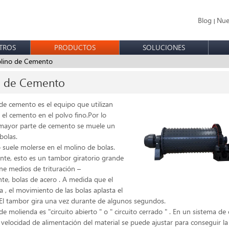
Blog
Nue
|
TROS
PRODUCTOS
SOLUCIONES
ino de Cemento
o de Cemento
de cemento es el equipo que utilizan
 el cemento en el polvo fino.Por lo
 mayor parte de cemento se muele un
bolas.
 suele molerse en el molino de bolas.
nte, esto es un tambor giratorio grande
ne medios de trituración –
e, bolas de acero . A medida que el
a , el movimiento de las bolas aplasta el
El tambor gira una vez durante de algunos segundos.
de molienda es "circuito abierto " o " circuito cerrado " . En un sistema de 
a velocidad de alimentación del material se puede ajustar para conseguir la