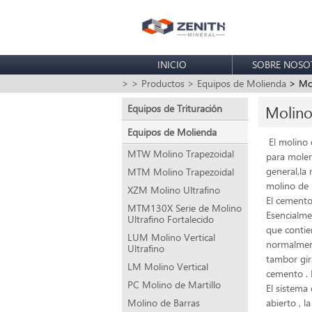
INICIO
SOBRE NOSO
>
> Productos
> Equipos de Molienda
> Mol
Equipos de Trituración
Molin
Equipos de Molienda
El molino 
MTW Molino Trapezoidal
para moler
general,la
MTM Molino Trapezoidal
molino de 
XZM Molino Ultrafino
El cemento
MTM130X Serie de Molino
Esencialme
Ultrafino Fortalecido
que contie
LUM Molino Vertical
normalment
Ultrafino
tambor gir
LM Molino Vertical
cemento . 
PC Molino de Martillo
El sistema 
Molino de Barras
abierto , l