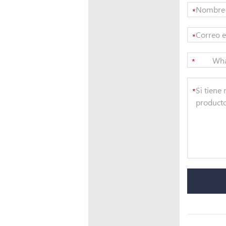
*
*
Wh
*