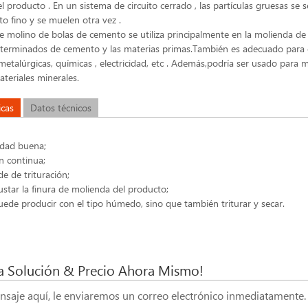
l producto . En un sistema de circuito cerrado , las partículas gruesas se 
to fino y se muelen otra vez .
de molino de bolas de cemento se utiliza principalmente en la molienda de
terminados de cemento y las materias primas.También es adecuado para 
 metalúrgicas, químicas , electricidad, etc . Además,podría ser usado para 
ateriales minerales.
icas
Datos técnicos
idad buena;
n continua;
de de trituración;
justar la finura de molienda del producto;
uede producir con el tipo húmedo, sino que también triturar y secar.
 Solución & Precio Ahora Mismo!
nsaje aquí, le enviaremos un correo electrónico inmediatamente.